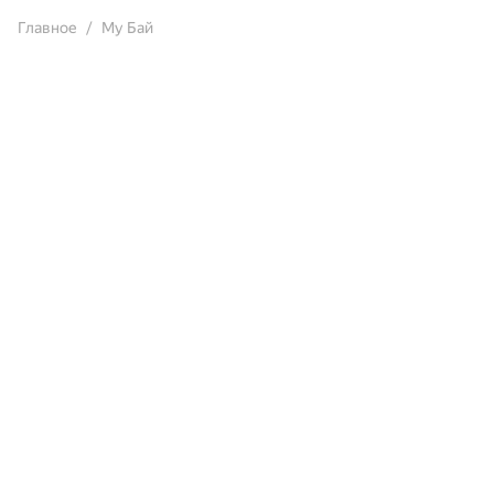
Главное
Му Бай