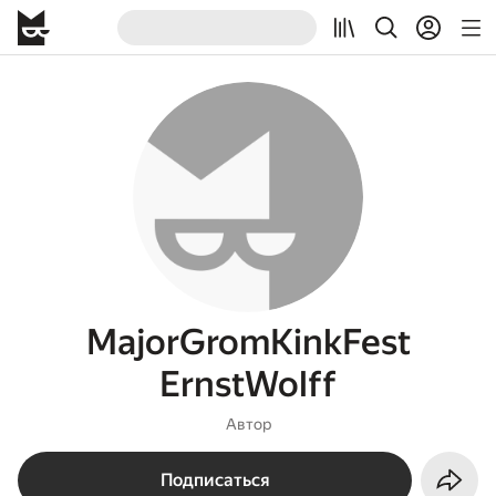
MajorGromKinkFest
ErnstWolff
Автор
Подписаться