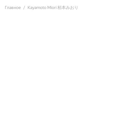
Главное
Kayamoto Miori 栢本みおり