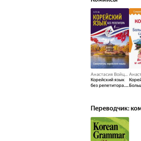
Анастасия Войцехович
Корейский язык
Корей
без репетитора.
Боль
Самоучитель
поня
корейского языка
само
Переводчик: ко