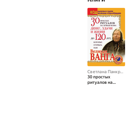
Светлана Панкратова
30 простых
ритуалов на
привлечение
денег, удачи и
жизни до 120 лет,
которые открыла
нам Великая
Ванга. Код
здоровья и удачи
волжских
старообрядцев