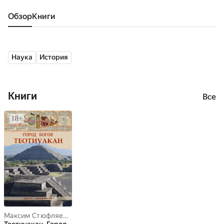
Обзор
книги
Наука
История
Книги
Все
Максим Стюфляев
,
Самир Дида