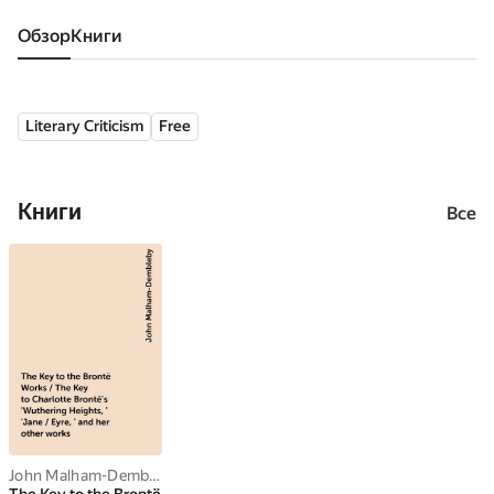
Обзор
книги
Literary Criticism
Free
Книги
Все
John Malham-Dembleby