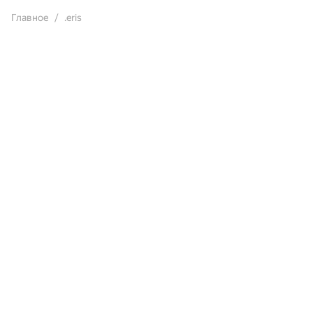
Главное
.eris