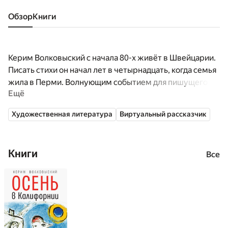
Обзор
книги
Керим Волковыский c начала 80-х живёт в Швейцарии.
Писать стихи он начал лет в четырнадцать, когда семья
жила в Перми. Волнующим событием для пишущего
Ещё
стихи подростка стало знакомство и переписка
с Беллой Ахмадулиной. Она ему посвятила свое
Художественная литература
Виртуальный рассказчик
знаменитое стихотворение «Слово». Керим
Волковыский закончил мехмат МГУ, стал математиком,
но с поэзией не расставался.
Книги
Все