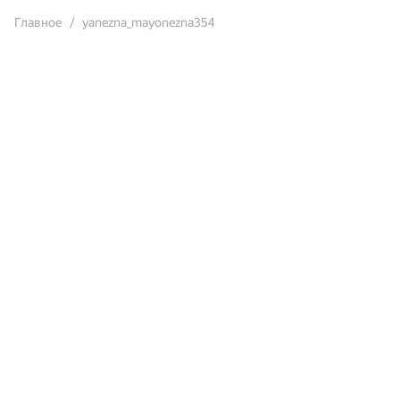
Главное
yanezna_mayonezna354