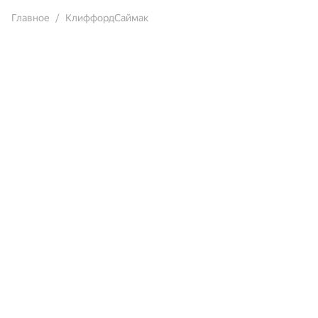
Главное
КлиффордСаймак