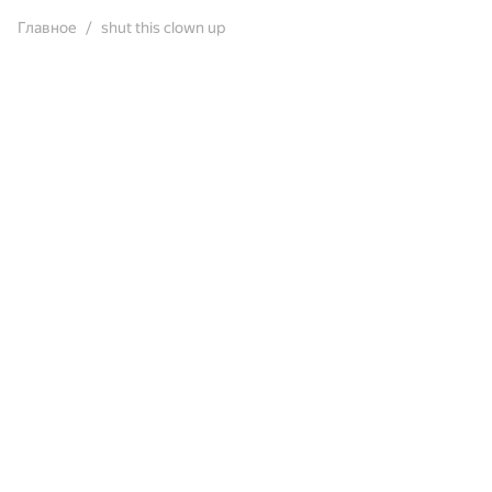
Главное
shut this clown up