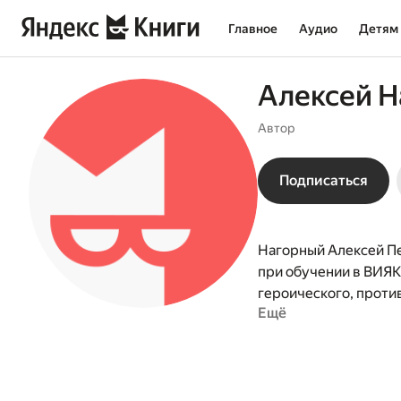
Главное
Аудио
Детям
Алексей 
Автор
Подписаться
Нагорный Алексей Пе
при обучении в ВИЯК
героического, проти
Ещё
Казачьего войска и 
сюда с первыми посе
Судьба каждого поко
на Кавказе. Отец Ал
годах 19-го столетия