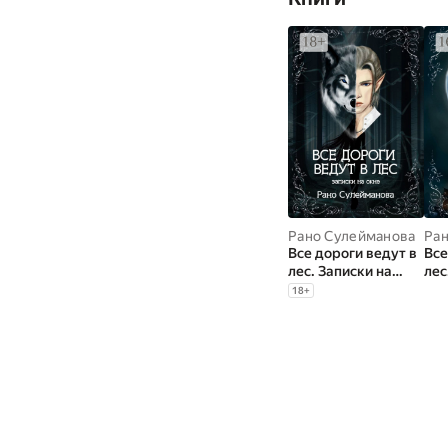
Рано Сулейманова
Ран
Все дороги ведут в
Все
лес. Записки на
лес
окне
сер
18
+