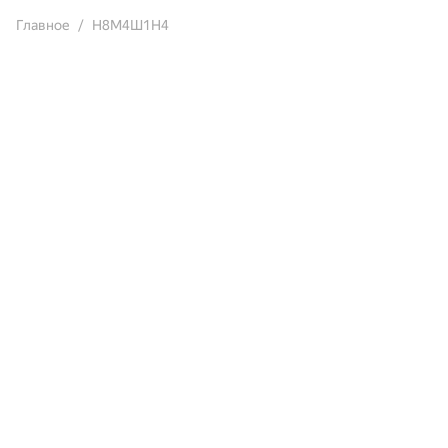
Главное
Н8М4Ш1Н4