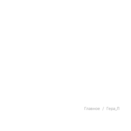
Главное
Гера_Л