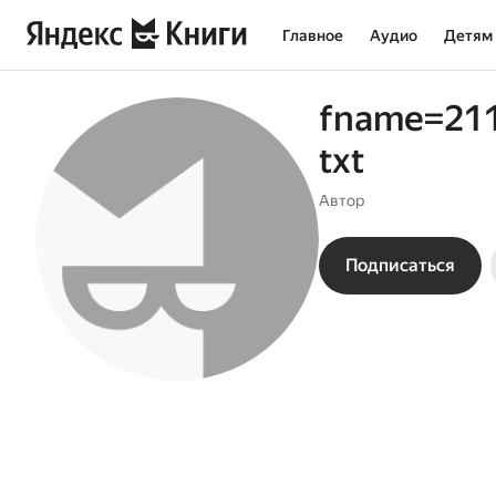
Главное
Аудио
Детям
fname=21
txt
Автор
Подписаться