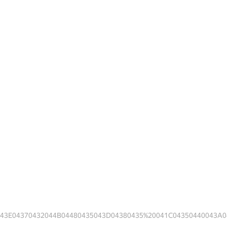
43E04370432044B04480435043D04380435%20041C04350440043A044