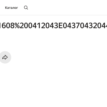
Каталог
1608%200412043E0437043204