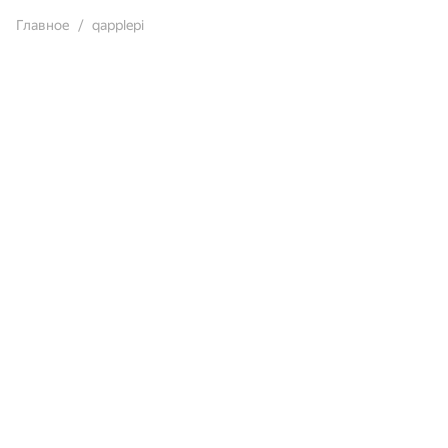
Главное
qapplepi