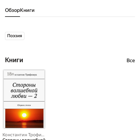
Обзор
книги
Поэзия
Книги
Все
Константин Трофимук