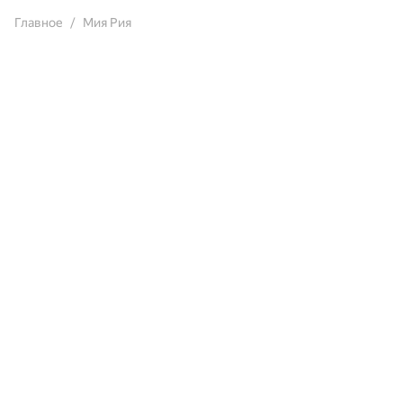
Главное
Мия Рия