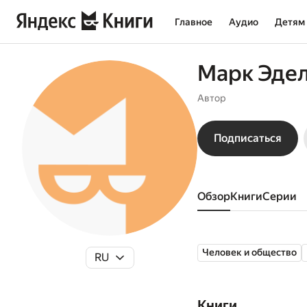
Главное
Аудио
Детям
Марк Эде
Автор
Подписаться
Обзор
книги
серии
Человек и общество
RU
Книги