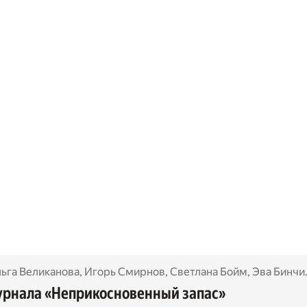
ьга Великанова
,
Игорь Смирнов
,
Светлана Бойм
,
Эва Бинчик
урнала «Неприкосновенный запас»