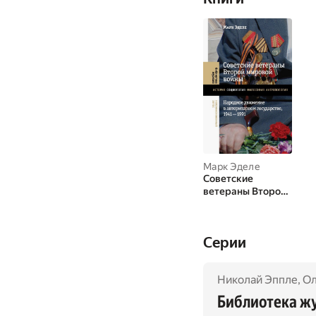
Марк Эделе
Советские
ветераны Второй
мировой войны:
народное
движение в
Cерии
авторитарном
государстве,
1941–1991
Николай Эппле
,
Ол
Библиотека ж