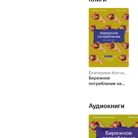
Екатерина Колчанова
,
Бережное
потребление на
практике: Как
полюбить себя,
окружающих и
Аудиокниги
планету