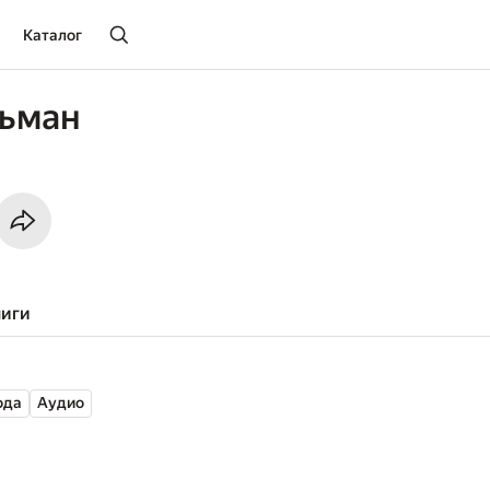
Каталог
льман
ниги
ода
Аудио