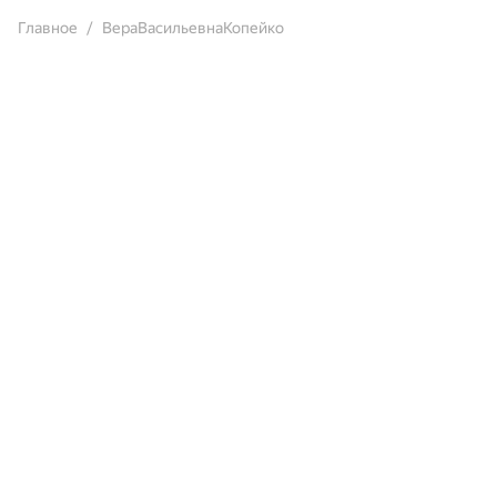
Главное
ВераВасильевнаКопейко