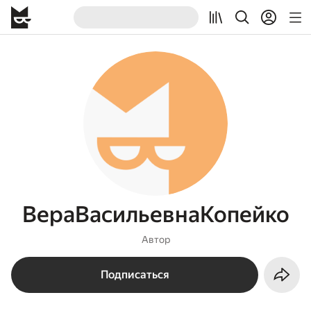
ВераВасильевнаКопейко
Автор
Подписаться