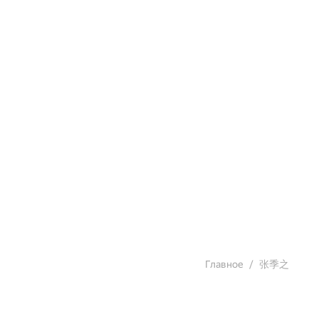
Главное
张季之