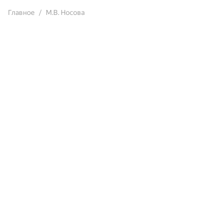
Главное
М.В. Носова