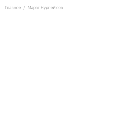
Главное
Марат Нұрпейісов