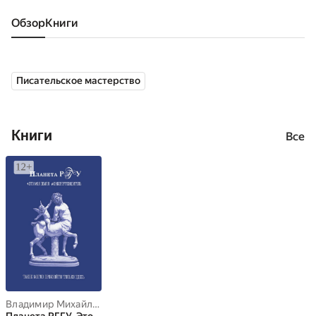
Обзор
книги
Писательское мастерство
Книги
Все
Владимир Михайлов
,
Андрей Логинов
,
Татьяна Васильева
,
Тимур