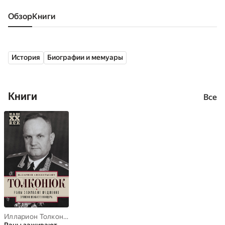
Обзор
книги
История
Биографии и мемуары
Книги
Все
Илларион Толконюк