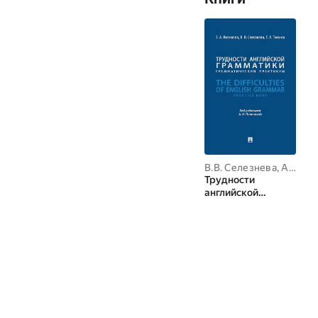
В.В. Селезнева
,
А.Н. Полякова
Трудности
английской
грамматики.
Грамматический
практикум. The
Difficulties of
English Grammar.
Practice Book