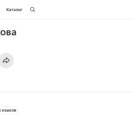
Каталог
кова
х языков