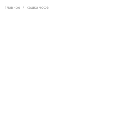
Главное
кашка чофе