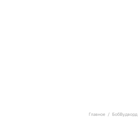
Главное
БобВудворд