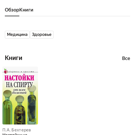
Обзор
книги
Медицина
Здоровье
Книги
Все
П.А. Бехтерев