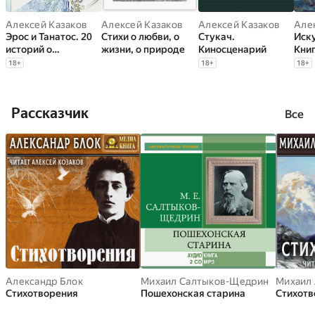
Алексей Казаков
Алексей Казаков
Алексей Казаков
Але
Эрос и Танатос. 20
Стихи о любви, о
Стукач.
Иск
историй о
жизни, о природе
Киносценарий
Кни
переплетениях
18
+
18
+
18
+
любви и смерти
Рассказчик
Все
Александр Блок
Михаил Салтыков-Щедрин
Михаил
Стихотворения
Пошехонская старина
Стихотв