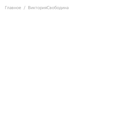
Главное
ВикторияСвободина