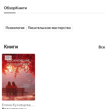
Обзор
книги
Психология
Писательское мастерство
Книги
Все
Елена Кузнецова
,
Ольга Кулешова
,
Алена Зыкова
,
Диана Шабун