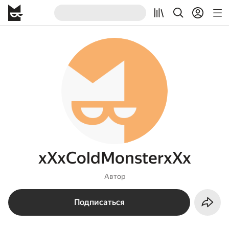
xXxColdMonsterxXx
Автор
Подписаться