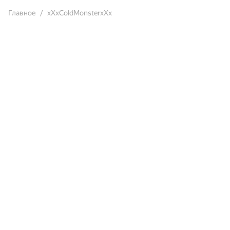
Главное
xXxColdMonsterxXx