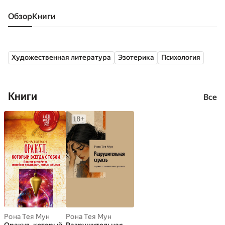
Обзор
книги
Художественная литература
Эзотерика
Психология
Книги
Все
Рона Тея Мун
Рона Тея Мун