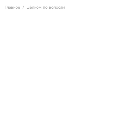
Главное
шёлком_по_волосам