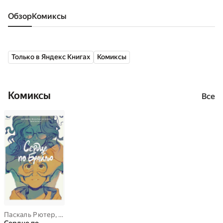
Обзор
комиксы
Только в Яндекс Книгах
Комиксы
Комиксы
Все
Паскаль Рютер
,
Жорис Шамблен
,
Анн-лиз Налин