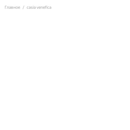
Главное
casia venefica