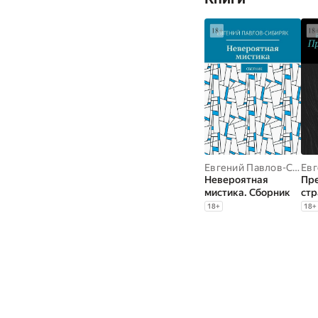
Евгений Павлов-Сибиряк
Невероятная
Пр
мистика. Сборник
стр
рас
18
+
18
+