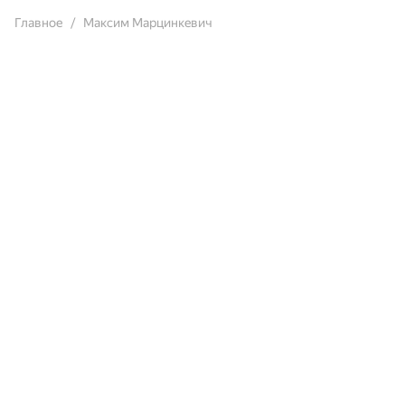
Главное
Mакcим Maрцинкeвич