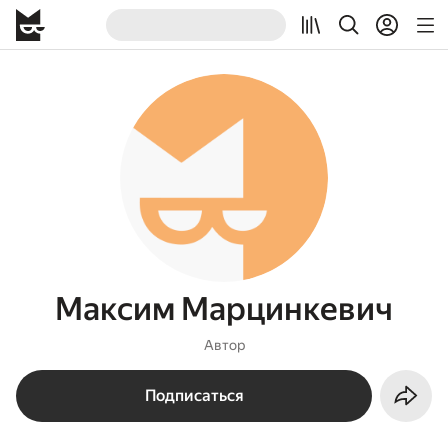
Mакcим Maрцинкeвич
Автор
Подписаться