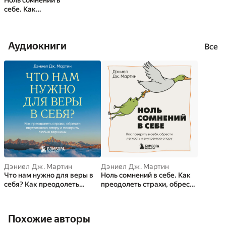
Ноль сомнений в
себе. Как
преодолеть
страхи, обрести
внутреннюю опору
Аудиокниги
и покорить любые
Все
вершины
Дэниел Дж. Мартин
Дэниел Дж. Мартин
Что нам нужно для веры в
Ноль сомнений в себе. Как
себя? Как преодолеть
преодолеть страхи, обрести
страхи, обрести
внутреннюю опору и
внутреннюю опору и
покорить любые вершины
покорить любые вершины.
Похожие авторы