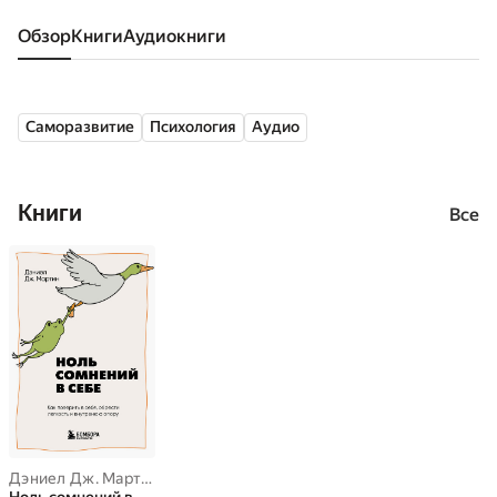
Обзор
книги
аудиокниги
Саморазвитие
Психология
Аудио
Книги
Все
Дэниел Дж. Мартин