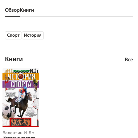
Обзор
книги
Спорт
История
Книги
Все
Валентин И. Борцов