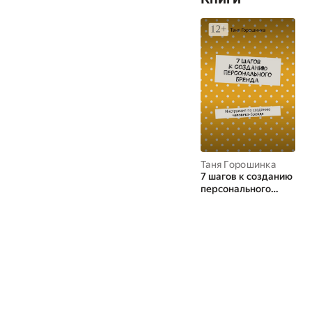
Таня Горошинка
7 шагов к созданию
персонального
бренда.
Инструкция по
созданию
человека-бренда