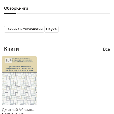
Обзор
книги
Техника и технологии
Наука
Книги
Все
Дмитрий Абрамов
,
Александр Корпуков
,
Вадим Николаевич Шм