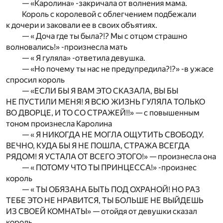
— «Каролина» -закричала от волнения мама.
Король с королевой с облегчением подбежали
к дочери и заковали ее в своих объятиях.
— « Доча где ты была?!? Мы с отцом страшно
волновались!» -произнесла мать
— « Я гуляла» -ответила девушка.
— «Но почему ты нас не предупредила?!?» -в ужасе
спросил король
— «ЕСЛИ БЫ Я ВАМ ЭТО СКАЗАЛА, ВЫ БЫ
НЕ ПУСТИЛИ МЕНЯ! Я ВСЮ ЖИЗНЬ ГУЛЯЛА ТОЛЬКО
ВО ДВОРЦЕ, И ТО СО СТРАЖЕЙ!!» — с повышенным
тоном произнесла Каролина
— « Я НИКОГДА НЕ МОГЛА ОЩУТИТЬ СВОБОДУ.
ВЕЧНО, КУДА БЫ Я НЕ ПОШЛА, СТРАЖА ВСЕГДА
РЯДОМ! Я УСТАЛА ОТ ВСЕГО ЭТОГО!» — произнесла она
— « ПОТОМУ ЧТО ТЫ ПРИНЦЕССА!» -произнес
король
— « ТЫ ОБЯЗАНА БЫТЬ ПОД ОХРАНОЙ! НО РАЗ
ТЕБЕ ЭТО НЕ НРАВИТСЯ, ТЫ БОЛЬШЕ НЕ ВЫЙДЕШЬ
ИЗ СВОЕЙ КОМНАТЫ» — отойдя от девушки сказал
король