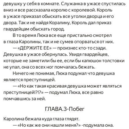
девушку у себя в комнате. Служанка в ужасе спустилась
вниз и все рассказала королю с королевой. Король
в ужасе приказал обыскать все уголки дворца и его
двора. Так и не найдя Коралину, Король дал приказ
гвардейцам обыскать город.
В то время Люка все еще пристально смотрел
в глаза Каролины, так и не сумев оторваться от них.
— «ДЕРЖИТЕ ЕЕ» — произнес кто-то сзади.
Девушка в ужасе обернулась. Увидя гвардейцев,
которые не заметили бы ее, если бы капюшон толстовки
не упал, она со всех ног помчалась бежать.
Ничего не понимая, Люка подумал что девушка
является преступницей.
— «Но как такая красивая девушка может являться
преступницей!?!?» — подумал Люка, все равно
помчавшись за ней.
ГЛАВА.3-Побег
Каролина бежала куда глаза глядят.
— «Но как же они нашли меня?» -подумала она.