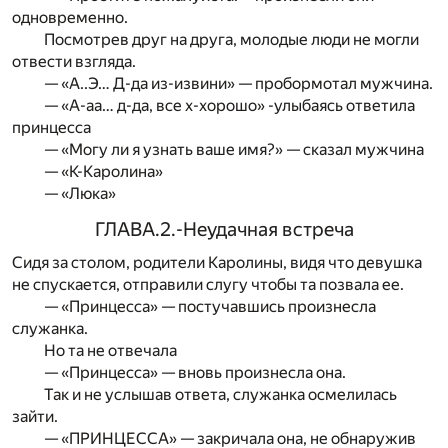
одновременно.
Посмотрев друг на друга, молодые люди не могли
отвести взгляда.
— «А..Э… Д-да из-извини» — пробормотал мужчина.
— «А-аа… д-да, все х-хорошо» -улыбаясь ответила
принцесса
— «Могу ли я узнать ваше имя?» — сказал мужчина
— «К-Каролина»
— «Люка»
ГЛАВА.2.-Неудачная встреча
Сидя за столом, родители Каролины, видя что девушка
не спускается, отправили слугу чтобы та позвала ее.
— «Принцесса» — постучавшись произнесла
служанка.
Но та не отвечала
— «Принцесса» — вновь произнесла она.
Так и не услышав ответа, служанка осмелилась
зайти.
— «ПРИНЦЕССА» — закричала она, не обнаружив