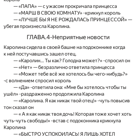
— «ПАПА» — с ужасом прокричала принцесса
— «МАРШ В СВОЮ КОМНАТУ» -крикнул король
— «ЛУЧШЕ БЫ Я НЕ РОЖДАЛАСЬ ПРИНЦЕССОЙ» —
убегая произнесла Каролина.
ГЛАВА.4-Неприятные новости
Каролина сидела в своей башне на подоконнике когда
к ней постучавшись зашел отец.
— «Каролин… Ты как? Голодна может?» -спросил он
— «Нет» — безразлично ответила принцесса
— «Может тебе всё же хотелось бы чего-нибудь?»
-с волнением спросил король
— «Да» -ответила она: «Мне бы хотелось чтобы ты
ушёл» -раздраженно продолжила Каролина
— «Каролина. Я как никак твой отец!» -чуть повысив
тон сказал он
— « А я как никак твоя дочь! Которая тоже хочет хоть
чуть-чуть свободы!» -встав с подоконника крикнула
Каролина
— «БЫСТРО УСПОКОИЛАСЬ! Я ЛИШЬ ХОТЕЛ