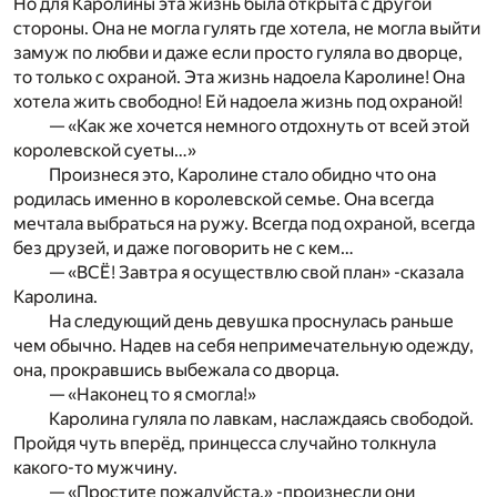
Но для Каролины эта жизнь была открыта с другой
стороны. Она не могла гулять где хотела, не могла выйти
замуж по любви и даже если просто гуляла во дворце,
то только с охраной. Эта жизнь надоела Каролине! Она
хотела жить свободно! Ей надоела жизнь под охраной!
— «Как же хочется немного отдохнуть от всей этой
королевской суеты…»
Произнеся это, Каролине стало обидно что она
родилась именно в королевской семье. Она всегда
мечтала выбраться на ружу. Всегда под охраной, всегда
без друзей, и даже поговорить не с кем…
— «ВСЁ! Завтра я осуществлю свой план» -сказала
Каролина.
На следующий день девушка проснулась раньше
чем обычно. Надев на себя непримечательную одежду,
она, прокравшись выбежала со дворца.
— «Наконец то я смогла!»
Каролина гуляла по лавкам, наслаждаясь свободой.
Пройдя чуть вперёд, принцесса случайно толкнула
какого-то мужчину.
— «Простите пожалуйста.» -произнесли они