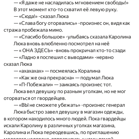
— «Я даже не насладилась мгновением свободы!»
В этот момент кто-то схватил её левую руку.
— «Сюда!» -сказал Люка
— «Слава богу оторвались» -произнес он, видя как
стража пробежала мимо.
— «Спасибо большое» -улыбаясь сказала Каролина
Люка вновь влюбленно посмотрел на неё
— « ОНА ЗДЕСЬ» -вновь прокричал кто-то сзади
— «Ладно я поспешил с выводами» -нервно
сказал Люка
— «ахахахах» — посмеялась Коралина
— «Как же она прекрасна» — подумал Люка
— «П-Побежали» — заикаясь произнес тот.
Люка вел девушку по разным уголкам, но не мог
оторваться от гвордейцев.
— «ВЫ не сможете убежать» -произнес генерал
Люка быстро завел девушку в магазин одежды,
в котором находилось много людей. Пока гвардейцы
искали Каролину в различных уголках магазина,
Каролина и Люка переодевшись, по приглашению