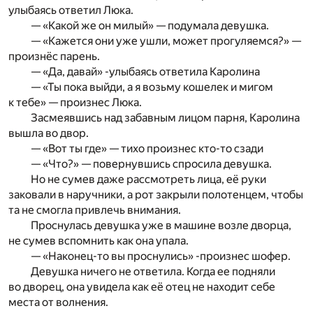
улыбаясь ответил Люка.
— «Какой же он милый» — подумала девушка.
— «Кажется они уже ушли, может прогуляемся?» —
произнёс парень.
— «Да, давай» -улыбаясь ответила Каролина
— «Ты пока выйди, а я возьму кошелек и мигом
к тебе» — произнес Люка.
Засмеявшись над забавным лицом парня, Каролина
вышла во двор.
— «Вот ты где» — тихо произнес кто-то сзади
— «Что?» — повернувшись спросила девушка.
Но не сумев даже рассмотреть лица, её руки
заковали в наручники, а рот закрыли полотенцем, чтобы
та не смогла привлечь внимания.
Проснулась девушка уже в машине возле дворца,
не сумев вспомнить как она упала.
— «Наконец-то вы проснулись» -произнес шофер.
Девушка ничего не ответила. Когда ее подняли
во дворец, она увидела как её отец не находит себе
места от волнения.