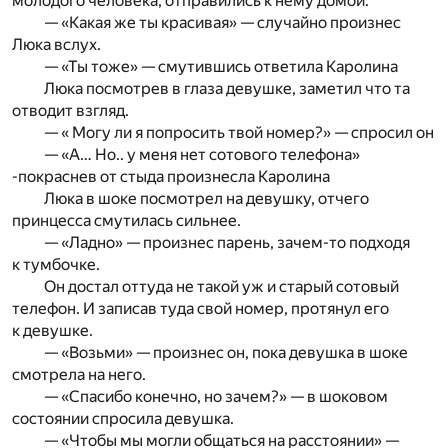
молодого человека, отправились к нему домой.
— «Какая же ты красивая» — случайно произнес
Люка вслух.
— «Ты тоже» — смутившись ответила Каролина
Люка посмотрев в глаза девушке, заметил что та
отводит взгляд.
— « Могу ли я попросить твой номер?» — спросил он
— «А… Но.. у меня нет сотового телефона»
-покраснев от стыда произнесла Каролина
Люка в шоке посмотрел на девушку, отчего
принцесса смутилась сильнее.
— «Ладно» — произнес парень, зачем-то подходя
к тумбочке.
Он достал оттуда не такой уж и старый сотовый
телефон. И записав туда свой номер, протянул его
к девушке.
— «Возьми» — произнес он, пока девушка в шоке
смотрела на него.
— «Спасибо конечно, но зачем?» — в шоковом
состоянии спросила девушка.
— «Чтобы мы могли общаться на расстоянии» —