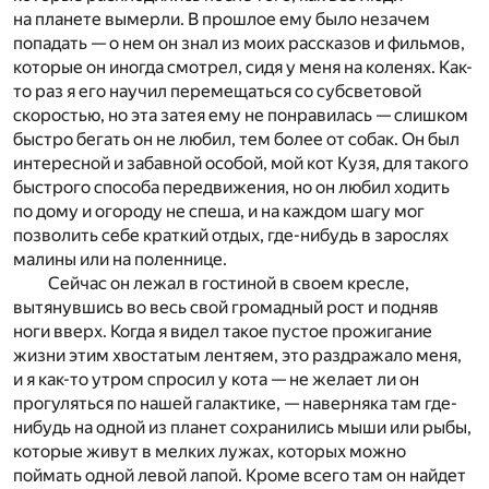
на планете вымерли. В прошлое ему было незачем
попадать — о нем он знал из моих рассказов и фильмов,
которые он иногда смотрел, сидя у меня на коленях. Как-
то раз я его научил перемещаться со субсветовой
скоростью, но эта затея ему не понравилась — слишком
быстро бегать он не любил, тем более от собак. Он был
интересной и забавной особой, мой кот Кузя, для такого
быстрого способа передвижения, но он любил ходить
по дому и огороду не спеша, и на каждом шагу мог
позволить себе краткий отдых, где-нибудь в зарослях
малины или на поленнице.
Сейчас он лежал в гостиной в своем кресле,
вытянувшись во весь свой громадный рост и подняв
ноги вверх. Когда я видел такое пустое прожигание
жизни этим хвостатым лентяем, это раздражало меня,
и я как-то утром спросил у кота — не желает ли он
прогуляться по нашей галактике, — наверняка там где-
нибудь на одной из планет сохранились мыши или рыбы,
которые живут в мелких лужах, которых можно
поймать одной левой лапой. Кроме всего там он найдет