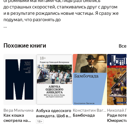
огромными магнитами частицы разгонялись
до страшных скоростей, сталкивались друг с другом
и в результате рождались новые частицы. Я сразу же
подумал, что разгонять до
...
Похожие книги
Все
Вера Мильчина
Константин Вагинов
Николай Л
Азбука одесского
Как кошка
Бамбочада
Ради потех
анекдота. Шоб вы
смотрела на
Юмористич
так делали базар,
18
+
королей и
е шалости 
как будете