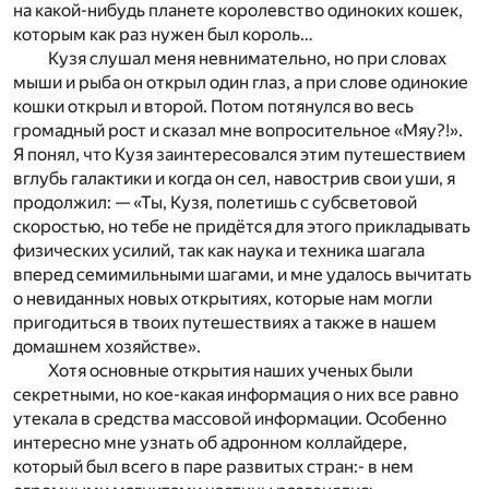
на какой-нибудь планете королевство одиноких кошек,
которым как раз нужен был король…
Кузя слушал меня невнимательно, но при словах
мыши и рыба он открыл один глаз, а при слове одинокие
кошки открыл и второй. Потом потянулся во весь
громадный рост и сказал мне вопросительное «Мяу?!».
Я понял, что Кузя заинтересовался этим путешествием
вглубь галактики и когда он сел, навострив свои уши, я
продолжил: — «Ты, Кузя, полетишь с субсветовой
скоростью, но тебе не придётся для этого прикладывать
физических усилий, так как наука и техника шагала
вперед семимильными шагами, и мне удалось вычитать
о невиданных новых открытиях, которые нам могли
пригодиться в твоих путешествиях а также в нашем
домашнем хозяйстве».
Хотя основные открытия наших ученых были
секретными, но кое-какая информация о них все равно
утекала в средства массовой информации. Особенно
интересно мне узнать об адронном коллайдере,
который был всего в паре развитых стран:- в нем