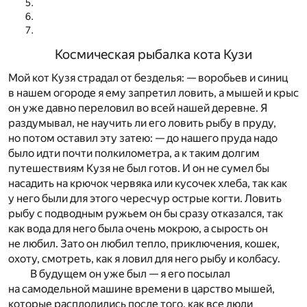
Космическая рыбалка кота Кузи
Мой кот Кузя страдал от безделья: — воробьев и синиц
в нашем огороде я ему запретил ловить, а мышей и крыс
он уже давно переловил во всей нашей деревне. Я
раздумывал, не научить ли его ловить рыбу в пруду,
но потом оставил эту затею: — до нашего пруда надо
было идти почти полкилометра, а к таким долгим
путешествиям Кузя не был готов. И он не сумел бы
насадить на крючок червяка или кусочек хлеба, так как
у него были для этого чересчур острые когти. Ловить
рыбу с подводным ружьем он бы сразу отказался, так
как вода для него была очень мокрою, а сырость он
не любил. Зато он любил тепло, приключения, кошек,
охоту, смотреть, как я ловил для него рыбу и колбасу.
В будущем он уже был — я его посылал
на самодельной машине времени в царство мышей,
которые расплодились после того, как все люди