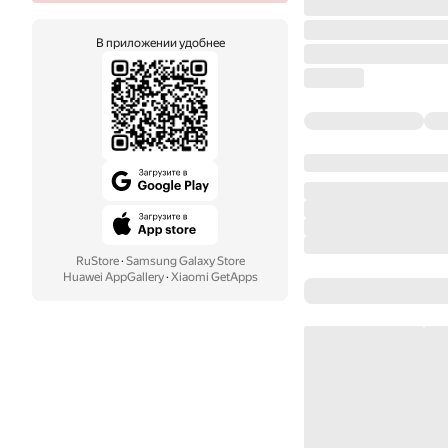
В приложении удобнее
RuStore
·
Samsung Galaxy Store
Huawei AppGallery
·
Xiaomi GetApps