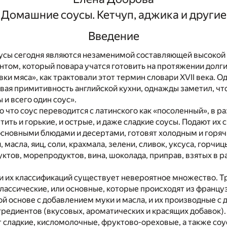
Домашние соусы. Кетчуп, аджика и другие
Введение
усы сегодня являются незаменимой составляющей высокой 
ом, который повара учатся готовить на протяжении долгих 
и мяса», как трактовали этот термин словари XVII века. Одн
вая примитивность английской кухни, однажды заметил, что
 и всего один соус».
о что соус переводится с латинского как «посоленный», в р
ить и горькие, и острые, и даже сладкие соусы. Подают их 
сновными блюдами и десертами, готовят холодным и горяч
масла, яиц, соли, крахмала, зелени, сливок, уксуса, горчицы
уктов, морепродуктов, вина, шоколада, приправ, взятых в 
и их классификаций существует невероятное множество. Т
лассические, или основные, которые происходят из француз
ой основе с добавлением муки и масла, и их производные с
редиентов (вкусовых, ароматических и красящих добавок)
 сладкие, кисломолочные, фруктово-ореховые, а также соу