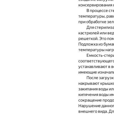
консервирования я
В процессе ст
температуры, рав
при обработке зел
Для стерилиза
кастрюлей или ве
решеткой. Это по
Подложка из бумаг
температуры нагр
Емкость-стери
соответствующего 
устанавливают в в
имеющие изначаль
После загрузк
накрывают крышкой
закипания воды ил
кипячения воды им
сокращение продо
Нарушение данног
внешнего вида. Дл