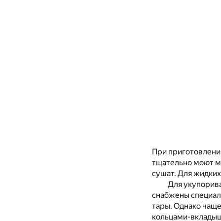
При приготовлени
тщательно моют м
сушат. Для жидких
Для укупорив
снабжены специал
тары. Однако чащ
кольцами-вкладыш