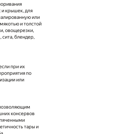
поривания
 и крышек, для
малированную или
мякотью и толстой
и, овощерезки,
 сита, блендер,
если при их
ероприятия по
изации или
, позволяющим
шних консервов
ипяченными
етичность тары и
ба