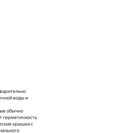
дварительно
очной воды и
рые обычно
т герметичность
еские крышки с
иального