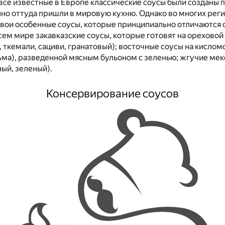
все известные в Европе классические соусы были созданы
но оттуда пришли в мировую кухню. Однако во многих реги
вои особенные соусы, которые принципиально отличаются 
всем мире закавказские соусы, которые готовят на ореховой
, ткемали, сациви, гранатовый); восточные соусы на кисло
зьма), разведенной мясным бульоном с зеленью; жгучие ме
ный, зеленый).
Консервирование соусов