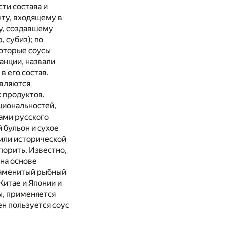
сти состава и
нту, входящему в
ру, создавшему
 субиз); по
которые соусы
анции, назвали
в его состав.
являются
х продуктов.
циональностей,
ами русского
 бульон и сухое
 или исторической
порить. Известно,
 на основе
наменитый рыбный
Китае и Японии и
ы, применяется
н пользуется соус