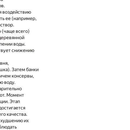
ов.
я воздействию
ть ее (например,
створ.
 (чаще всего)
 деревянной
пении воды.
ствует снижению
вня,
шка). Затем банки
ричем консервы,
ю воду.
варительно
ают. Момент
ции. Этап
достигается
го качества.
ухудшению их
облюдать