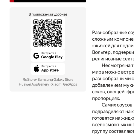
В приложении удобнее
Разнообразные со
сложным компонент
«жижей для подливк
Вольтер, подчерки
религиозные секты
Несмотря на т
мира можно встрет
разнообразными о
RuStore
·
Samsung Galaxy Store
Huawei AppGallery
·
Xiaomi GetApps
добавлением муки, 
соков, овощей, фр
пропорциях.
Самих соусов 
подразделяют на к
готовятся на жидк
всевозможных инг
группу составляют