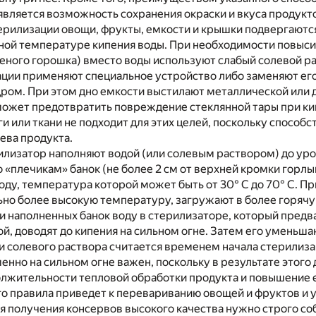
вляется возможность сохранения окраски и вкуса продукт
ерилизации овощи, фрукты, емкости и крышки подвергаютс
ной температуре кипения воды. При необходимости повыси
еного горошка) вместо воды используют слабый солевой ра
ции применяют специальное устройство либо заменяют его
дром. При этом дно емкости выстилают металлической или
может предотвратить повреждение стеклянной тары при ки
и или ткани не подходит для этих целей, поскольку способ
ева продукта.
лизатор наполняют водой (или солевым раствором) до уро
«плечикам» банок (не более 2 см от верхней кромки горлы
оду, температура которой может быть от 30° С до 70° С. П
но более высокую температуру, загружают в более горячу
и наполненных банок воду в стерилизаторе, который пред
, доводят до кипения на сильном огне. Затем его уменьш
и солевого раствора считается временем начала стерилиза
енно на сильном огне важен, поскольку в результате этого 
лжительности тепловой обработки продукта и повышение е
о правила приведет к перевариванию овощей и фруктов и 
я получения консервов высокого качества нужно строго с