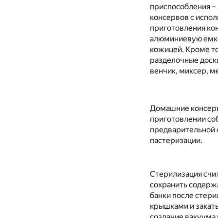
приспособления –
консервов с испол
приготовления ко
алюминиевую емко
кожицей. Кроме то
разделочные доски
венчик, миксер, м
Домашние консервы
приготовлении со
предварительной 
пастеризации.
Стерилизация счи
сохранить содерж
банки после стер
крышками и закат
создание вакуума 