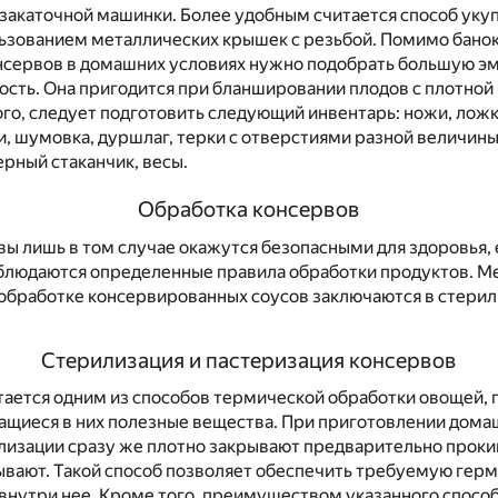
 закаточной машинки. Более удобным считается способ уку
ьзованием металлических крышек с резьбой. Помимо банок
нсервов в домашних условиях нужно подобрать большую э
сть. Она пригодится при бланшировании плодов с плотной 
го, следует подготовить следующий инвентарь: ножи, ложк
, шумовка, дуршлаг, терки с отверстиями разной величины,
ерный стаканчик, весы.
Обработка консервов
 лишь в том случае окажутся безопасными для здоровья, 
блюдаются определенные правила обработки продуктов. М
обработке консервированных соусов заключаются в стерил
Стерилизация и пастеризация консервов
тается одним из способов термической обработки овощей
ащиеся в них полезные вещества. При приготовлении дома
илизации сразу же плотно закрывают предварительно прок
ывают. Такой способ позволяет обеспечить требуемую герм
внутри нее. Кроме того, преимуществом указанного спосо