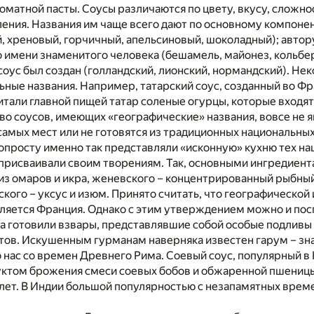
томатной пасты. Соусы различаются по цвету, вкусу, сложно
ения. Названия им чаще всего дают по основному компоне
й, хреновый, горчичный, апельсиновый, шоколадный); авто
о имени знаменитого человека (бешамель, майонез, кольбер,
 соус был создан (голландский, лионский, нормандский). Не
ные названия. Например, татарский соус, созданный во Фр
читали главной пищей татар соленые огурцы, которые входят 
во соусов, имеющих «географические» названия, вовсе не 
самых мест или не готовятся из традиционных национальны
опросту именно так представляли «исконную» кухню тех на
 присваивали своим творениям. Так, основными ингредиент
 из омаров и икра, женевского – концентрированный рыбный
ского – уксус и изюм. Принято считать, что географической
ляется Франция. Однако с этим утверждением можно и пос
на готовили взвары, представлявшие собой особые подливы
тов. Искушенным гурманам наверняка известен гарум – з
 нас со времен Древнего Рима. Соевый соус, популярный в 
ктом брожения смеси соевых бобов и обжаренной пшениц
лет. В Индии большой популярностью с незапамятных време