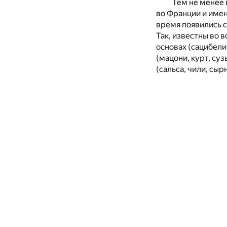
Тем не менее 
во Франции и имен
время появились с
Так, известны во 
основах (сацибели
(мацони, курт, су
(сальса, чили, сыр