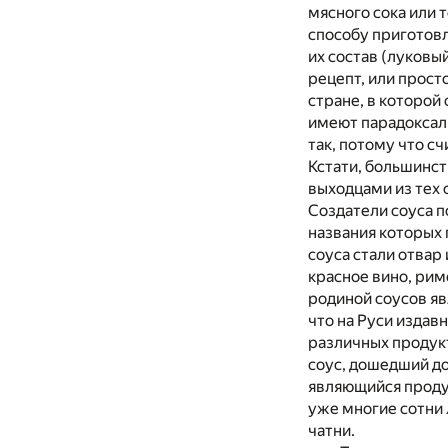
мясного сока или 
способу приготовл
их состав (луковы
рецепт, или прост
стране, в которой
имеют парадоксаль
так, потому что с
Кстати, большинст
выходцами из тех 
Создатели соуса п
названия которых
соуса стали отвар
красное вино, рим
родиной соусов яв
что на Руси издав
различных продук
соус, дошедший до
являющийся проду
уже многие сотни 
чатни.