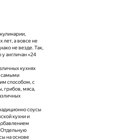
кулинарии,
лет, а вовсе не
ако не везде. Так,
 у англичан «24
азличных кухнях
с самыми
им способом, с
, грибов, мяса,
различных
радиционно соусы
ской кухни и
 добавлением
. Отдельную
сы на основе